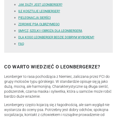
JAK DUŻY JEST LEONBERGER?
ILE KOSZTUJE LEONBERGER?
PIELĘGNACJA SIERŚCI
ZDROWIE PSA OLBRZYMIEGO
SMYCZ, SZELKI I OBROŻA DLA LEONBERGERA
DLA KOGO LEONBERGER BĘDZIE DOBRYM WYBOREM?
FAQ
CO WARTO WIEDZIEĆ O LEONBERGERZE?
Leonberger to rasa pochodząca z Niemiec, zaliczana przez FCI do
grupy molosów typu górskiego. W standardzie opisuje się ją jako
dużą, mocną, ale harmonijną. Charakterystyczne są długa sierść,
podszerstek, czarna maska i sylwetka, która u samców może robić
bardzo duże wrażenie.
Leonbergery często kojarzą się z łagodnością, ale sam wygląd nie
wystarcza do oceny psa. Potrzebny jest dobry odchów, spokojna
socjalizacja, kontakt z człowiekiem i rozsądne prowadzenie od