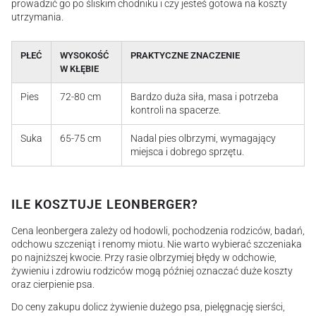
prowadzić go po śliskim chodniku i czy jesteś gotowa na koszty
utrzymania.
PŁEĆ
WYSOKOŚĆ
PRAKTYCZNE ZNACZENIE
W KŁĘBIE
Pies
72-80 cm
Bardzo duża siła, masa i potrzeba
kontroli na spacerze.
Suka
65-75 cm
Nadal pies olbrzymi, wymagający
miejsca i dobrego sprzętu.
ILE KOSZTUJE LEONBERGER?
Cena leonbergera zależy od hodowli, pochodzenia rodziców, badań,
odchowu szczeniąt i renomy miotu. Nie warto wybierać szczeniaka
po najniższej kwocie. Przy rasie olbrzymiej błędy w odchowie,
żywieniu i zdrowiu rodziców mogą później oznaczać duże koszty
oraz cierpienie psa.
Do ceny zakupu dolicz żywienie dużego psa, pielęgnację sierści,