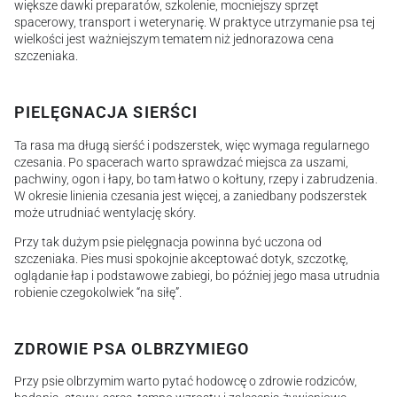
większe dawki preparatów, szkolenie, mocniejszy sprzęt
spacerowy, transport i weterynarię. W praktyce utrzymanie psa tej
wielkości jest ważniejszym tematem niż jednorazowa cena
szczeniaka.
PIELĘGNACJA SIERŚCI
Ta rasa ma długą sierść i podszerstek, więc wymaga regularnego
czesania. Po spacerach warto sprawdzać miejsca za uszami,
pachwiny, ogon i łapy, bo tam łatwo o kołtuny, rzepy i zabrudzenia.
W okresie linienia czesania jest więcej, a zaniedbany podszerstek
może utrudniać wentylację skóry.
Przy tak dużym psie pielęgnacja powinna być uczona od
szczeniaka. Pies musi spokojnie akceptować dotyk, szczotkę,
oglądanie łap i podstawowe zabiegi, bo później jego masa utrudnia
robienie czegokolwiek “na siłę”.
ZDROWIE PSA OLBRZYMIEGO
Przy psie olbrzymim warto pytać hodowcę o zdrowie rodziców,