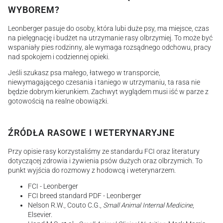
WYBOREM?
Leonberger pasuje do osoby, która lubi duże psy, ma miejsce, czas
na pielęgnację i budżet na utrzymanie rasy olbrzymiej. To może być
wspaniały pies rodzinny, ale wymaga rozsądnego odchowu, pracy
nad spokojem i codziennej opieki.
Jeśli szukasz psa małego, łatwego w transporcie,
niewymagającego czesania i taniego w utrzymaniu, ta rasa nie
będzie dobrym kierunkiem. Zachwyt wyglądem musi iść w parze z
gotowością na realne obowiązki.
ŹRÓDŁA RASOWE I WETERYNARYJNE
Przy opisie rasy korzystaliśmy ze standardu FCI oraz literatury
dotyczącej zdrowia i żywienia psów dużych oraz olbrzymich. To
punkt wyjścia do rozmowy z hodowcą i weterynarzem.
FCI - Leonberger
FCI breed standard PDF - Leonberger
Nelson R.W., Couto C.G.,
Small Animal Internal Medicine
,
Elsevier.