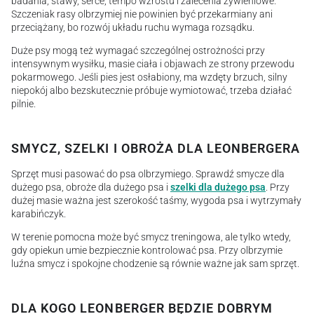
badania, stawy, serce, tempo wzrostu i zalecenia żywieniowe.
Szczeniak rasy olbrzymiej nie powinien być przekarmiany ani
przeciążany, bo rozwój układu ruchu wymaga rozsądku.
Duże psy mogą też wymagać szczególnej ostrożności przy
intensywnym wysiłku, masie ciała i objawach ze strony przewodu
pokarmowego. Jeśli pies jest osłabiony, ma wzdęty brzuch, silny
niepokój albo bezskutecznie próbuje wymiotować, trzeba działać
pilnie.
SMYCZ, SZELKI I OBROŻA DLA LEONBERGERA
Sprzęt musi pasować do psa olbrzymiego. Sprawdź smycze dla
dużego psa, obroże dla dużego psa i
szelki dla dużego psa
. Przy
dużej masie ważna jest szerokość taśmy, wygoda psa i wytrzymały
karabińczyk.
W terenie pomocna może być smycz treningowa, ale tylko wtedy,
gdy opiekun umie bezpiecznie kontrolować psa. Przy olbrzymie
luźna smycz i spokojne chodzenie są równie ważne jak sam sprzęt.
DLA KOGO LEONBERGER BĘDZIE DOBRYM