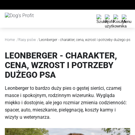
/
/
Home
Rasy psów
Leonberger - charakter, cena, wzrost i potrzeby dużego psa
LEONBERGER - CHARAKTER,
CENA, WZROST I POTRZEBY
DUŻEGO PSA
Leonberger to bardzo duży pies o gęstej sierści, czarnej
masce i spokojnym, rodzinnym wizerunku. Wygląda
miękko i dostojnie, ale jego rozmiar zmienia codzienność:
spacer, auto, mieszkanie, pielęgnację, koszty karmy i
wizyty u weterynarza.