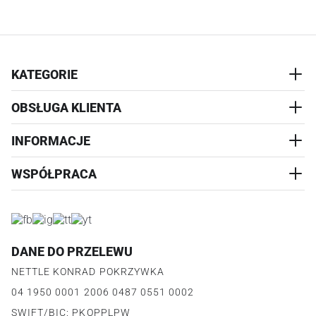
KATEGORIE
OBSŁUGA KLIENTA
AKCESORIA
PRZYSMAKI
INFORMACJE
REALIZACJA I WYSYŁKA
CZŁOWIEK
WYMIANA
WSPÓŁPRACA
WYPRZEDAŻ
KONTAKT
REKLAMACJE
O NAS
ZWROTY ZAMÓWIEŃ
PROGRAM PARTNERSKI
O PRODUKCIE
PŁATNOŚCI
LOGOWANIE I REJESTRACJA
REGULAMIN
FAQ
DANE DO PRZELEWU
JAK DZIAŁA PROGRAM
POLITYKA PRYWATNOŚCI
NETTLE KONRAD POKRZYWKA
REGULAMIN PROGRAMU
PUNKTY LOJALNOŚCIOWE
04 1950 0001 2006 0487 0551 0002
POLITYKA PRYWATNOŚCI PROGRAMU
SWIFT/BIC: PKOPPLPW