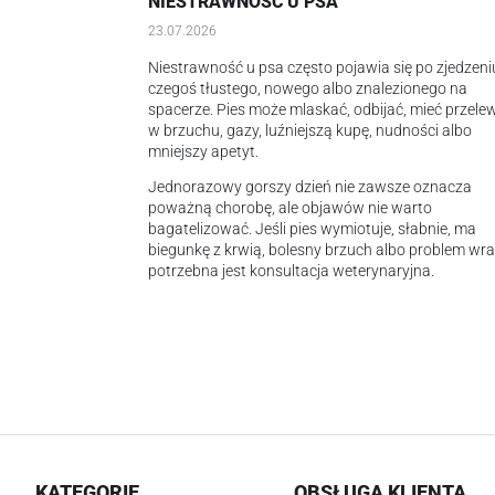
NIESTRAWNOŚĆ U PSA
23.07.2026
Niestrawność u psa często pojawia się po zjedzeni
czegoś tłustego, nowego albo znalezionego na
spacerze. Pies może mlaskać, odbijać, mieć przele
w brzuchu, gazy, luźniejszą kupę, nudności albo
mniejszy apetyt.
Jednorazowy gorszy dzień nie zawsze oznacza
poważną chorobę, ale objawów nie warto
bagatelizować. Jeśli pies wymiotuje, słabnie, ma
biegunkę z krwią, bolesny brzuch albo problem wra
potrzebna jest konsultacja weterynaryjna.
KATEGORIE
OBSŁUGA KLIENTA