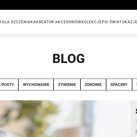
A
DLA SZCZENIAKA
KREATOR AKCESORIÓW
KOLEKCJE
PSI ŚWIAT
OKAZJ
BLOG
 POSTY
WYCHOWANIE
ŻYWIENIE
ZDROWIE
SPACERY