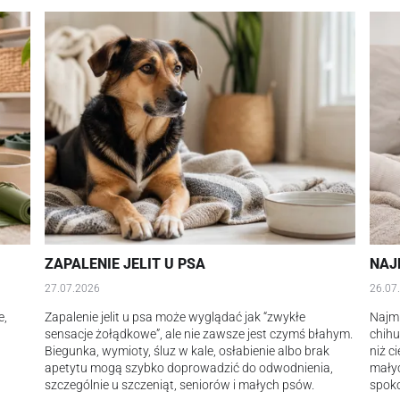
ZAPALENIE JELIT U PSA
NAJ
27.07.2026
26.07
e,
Zapalenie jelit u psa może wyglądać jak “zwykłe
Najmn
sensacje żołądkowe”, ale nie zawsze jest czymś błahym.
chihu
j
Biegunka, wymioty, śluz w kale, osłabienie albo brak
niż c
apetytu mogą szybko doprowadzić do odwodnienia,
małyc
szczególnie u szczeniąt, seniorów i małych psów.
spoko