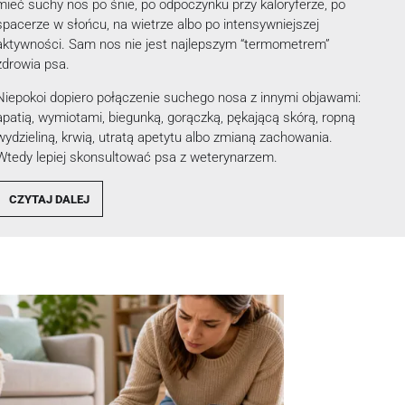
mieć suchy nos po śnie, po odpoczynku przy kaloryferze, po
spacerze w słońcu, na wietrze albo po intensywniejszej
aktywności. Sam nos nie jest najlepszym “termometrem”
zdrowia psa.
Niepokoi dopiero połączenie suchego nosa z innymi objawami:
apatią, wymiotami, biegunką, gorączką, pękającą skórą, ropną
wydzieliną, krwią, utratą apetytu albo zmianą zachowania.
Wtedy lepiej skonsultować psa z weterynarzem.
CZYTAJ DALEJ