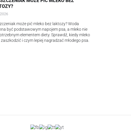
 SZCZENIAK MOŻE PIĆ MLEKO BEZ
TOZY?
.2026
zczeniak może pić mleko bez laktozy? Woda
nna być podstawowym napojem psa, a mleko nie
potrzebnym elementem diety. Sprawdź, kiedy mleko
zaszkodzić i czym lepiej nagradzać młodego psa.