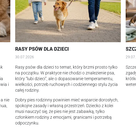
RASY PSÓW DLA DZIECI
SZC
30.07.2026
29.07
ak
Rasy psów dla dzieci to temat, który brzmi prosto tylko
Szcze
ą
na początku. W praktyce nie chodzi o znalezienie psa,
zgady
ia
który “lubi dzieci”, ale o dopasowanie temperamentu,
krótk
wia i
wielkości, potrzeb ruchowych i codziennego stylu życia
weter
całej rodziny.
 a nie
Dobry pies rodzinny powinien mieć wsparcie dorosłych,
hua,
spokojne zasady i własną przestrzeń. Dziecko z kolei
musi nauczyć się, że pies nie jest zabawką, tylko
członkiem rodziny z emocjami, granicami i potrzebą
odpoczynku.