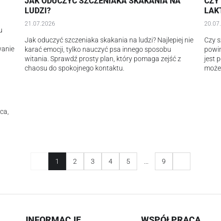
JAK ODUCZYĆ SZCZENIAKA SKAKANIA NA
CZY
LUDZI?
LAK
21.07.2026
20.07
u
Jak oduczyć szczeniaka skakania na ludzi? Najlepiej nie
Czy s
wanie
karać emocji, tylko nauczyć psa innego sposobu
powi
witania. Sprawdź prosty plan, który pomaga zejść z
jest 
chaosu do spokojnego kontaktu.
może 
ca,
1
2
3
4
5
...
9
INFORMACJE
WSPÓŁPRACA