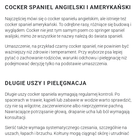
COCKER SPANIEL ANGIELSKI I AMERYKAŃSKI
Najczęściej mówi się o cocker spanielu angielskim, ale istnieje też
cocker spaniel amerykański. To odrębne rasy, różniące się budową i
wyglądem. Cocker nie jest tym samym psem co springer spaniel
walijski, mimo że wszystkie te nazwy należą do świata spanieli.
Umaszczenie, na przykład czarny cocker spaniel, nie powinien być
ważniejszy niż zdrowie i temperament. Przy wyborze psa lepiej
pytać o zachowanie rodziców, warunki odchowu i pielęgnację niż
podejmować decyzję tylko na podstawie umaszczenia.
DŁUGIE USZY I PIELĘGNACJA
Długie uszy cocker spaniela wymagają regularnej kontroli. Po
spacerach w trawie, kąpieli lub zabawie w wodzie warto sprawdzić,
czy nie są wilgotne, zaczerwienione albo nieprzyjemnie pachną.
Nawracające potrząsanie głową, drapanie ucha lub ból wymagają
konsultacji.
Sierść także wymaga systematycznego czesania, szczególnie na
uszach, łapach i brzuchu. Kołtuny mogą ciągnąć skórę i utrudniać