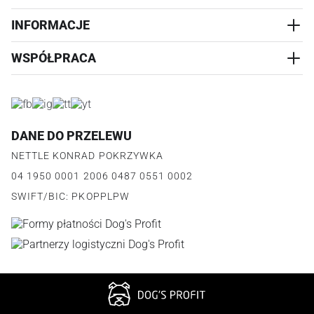
PRZYSMAKI
INFORMACJE
REALIZACJA I WYSYŁKA
CZŁOWIEK
WYMIANA
WSPÓŁPRACA
WYPRZEDAŻ
KONTAKT
REKLAMACJE
O NAS
ZWROTY ZAMÓWIEŃ
PROGRAM PARTNERSKI
O PRODUKCIE
PŁATNOŚCI
LOGOWANIE I REJESTRACJA
REGULAMIN
FAQ
DANE DO PRZELEWU
JAK DZIAŁA PROGRAM
POLITYKA PRYWATNOŚCI
NETTLE KONRAD POKRZYWKA
REGULAMIN PROGRAMU
PUNKTY LOJALNOŚCIOWE
04 1950 0001 2006 0487 0551 0002
POLITYKA PRYWATNOŚCI PROGRAMU
SWIFT/BIC: PKOPPLPW