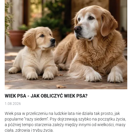
WIEK PSA - JAK OBLICZYĆ WIEK PSA?
1.08.2026
Wiek psa w przeliczeniu na ludzkie lata nie działa tak prosto, jak
popularne “razy siedem”. Psy dojrzewają szybko na początku życia,
a później tempo starzenia zależy między innymi od wielkości, masy
ciała, zdrowia i trybu życia.