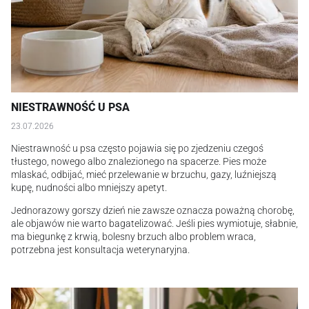
NIESTRAWNOŚĆ U PSA
23.07.2026
Niestrawność u psa często pojawia się po zjedzeniu czegoś
tłustego, nowego albo znalezionego na spacerze. Pies może
mlaskać, odbijać, mieć przelewanie w brzuchu, gazy, luźniejszą
kupę, nudności albo mniejszy apetyt.
Jednorazowy gorszy dzień nie zawsze oznacza poważną chorobę,
ale objawów nie warto bagatelizować. Jeśli pies wymiotuje, słabnie,
ma biegunkę z krwią, bolesny brzuch albo problem wraca,
potrzebna jest konsultacja weterynaryjna.